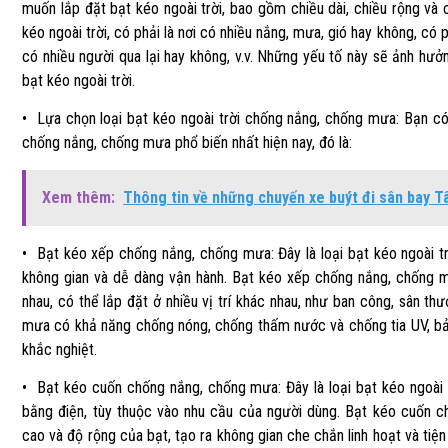
muốn lắp đặt bạt kéo ngoài trời, bao gồm chiều dài, chiều rộng và 
kéo ngoài trời, có phải là nơi có nhiều nắng, mưa, gió hay không, có p
có nhiều người qua lại hay không, v.v. Những yếu tố này sẽ ảnh hưở
bạt kéo ngoài trời.
• Lựa chọn loại bạt kéo ngoài trời chống nắng, chống mưa: Bạn có 
chống nắng, chống mưa phổ biến nhất hiện nay, đó là:
Xem thêm:
Thông tin về những chuyến xe buýt đi sân bay T
• Bạt kéo xếp chống nắng, chống mưa: Đây là loại bạt kéo ngoài trờ
không gian và dễ dàng vận hành. Bạt kéo xếp chống nắng, chống m
nhau, có thể lắp đặt ở nhiều vị trí khác nhau, như ban công, sân th
mưa có khả năng chống nóng, chống thấm nước và chống tia UV, bảo v
khắc nghiệt.
• Bạt kéo cuốn chống nắng, chống mưa: Đây là loại bạt kéo ngoài 
bằng điện, tùy thuộc vào nhu cầu của người dùng. Bạt kéo cuốn 
cao và độ rộng của bạt, tạo ra không gian che chắn linh hoạt và ti