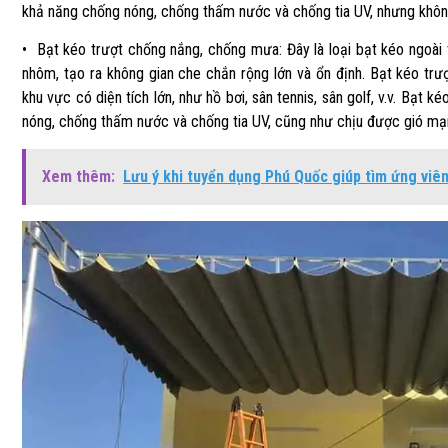
khả năng chống nóng, chống thấm nước và chống tia UV, nhưng khôn
• Bạt kéo trượt chống nắng, chống mưa: Đây là loại bạt kéo ngoài t
nhôm, tạo ra không gian che chắn rộng lớn và ổn định. Bạt kéo tr
khu vực có diện tích lớn, như hồ bơi, sân tennis, sân golf, v.v. Bạ
nóng, chống thấm nước và chống tia UV, cũng như chịu được gió mạ
Xem thêm:
Lưu ý khi tuyển dụng Phú Quốc giúp tìm ứng viên