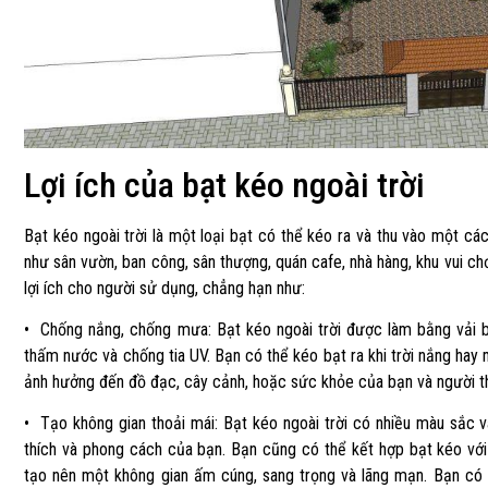
Lợi ích của bạt kéo ngoài trời
Bạt kéo ngoài trời là một loại bạt có thể kéo ra và thu vào một cá
như sân vườn, ban công, sân thượng, quán cafe, nhà hàng, khu vui chơ
lợi ích cho người sử dụng, chẳng hạn như:
• Chống nắng, chống mưa: Bạt kéo ngoài trời được làm bằng vải
thấm nước và chống tia UV. Bạn có thể kéo bạt ra khi trời nắng hay 
ảnh hưởng đến đồ đạc, cây cảnh, hoặc sức khỏe của bạn và người t
• Tạo không gian thoải mái: Bạt kéo ngoài trời có nhiều màu sắc 
thích và phong cách của bạn. Bạn cũng có thể kết hợp bạt kéo với
tạo nên một không gian ấm cúng, sang trọng và lãng mạn. Bạn có t