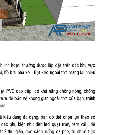
ch linh hoạt, thường được lắp đặt trên các khu vực
i, hồ bơi, nhà xe… Bạt kéo ngoài trời mang lại nhiều
 bạt PVC cao cấp, có khả năng chống nóng, chống
mưa để bảo vệ không gian ngoài trời của bạn, tránh
hân.
và kiểu dáng đa dạng, bạn có thể chọn lựa theo sở
 các phụ kiện như đèn led, quạt trần, rèm vải… để
hể thư giãn, đọc sách, uống cà phê, tổ chức tiệc