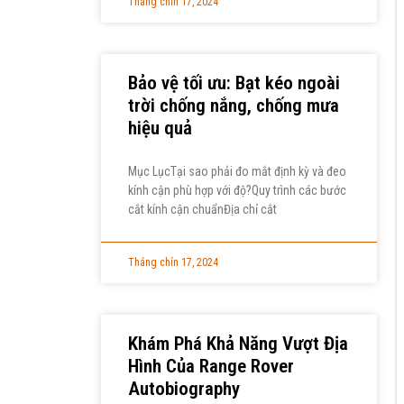
Tháng chín 17, 2024
Bảo vệ tối ưu: Bạt kéo ngoài
trời chống nắng, chống mưa
hiệu quả
Mục LụcTại sao phải đo mắt định kỳ và đeo
kính cận phù hợp với độ?Quy trình các bước
cắt kính cận chuẩnĐịa chỉ cắt
Tháng chín 17, 2024
Khám Phá Khả Năng Vượt Địa
Hình Của Range Rover
Autobiography