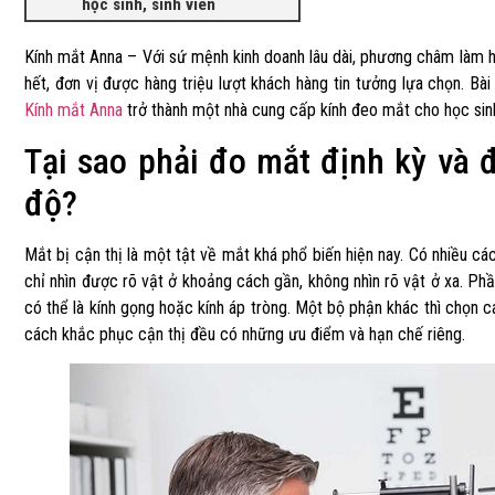
học sinh, sinh viên
Kính mắt Anna –
Với sứ mệnh kinh doanh lâu dài, phương châm làm h
hết, đơn vị được hàng triệu lượt khách hàng tin tưởng lựa chọn. Bài
Kính mắt Anna
trở thành một nhà cung cấp kính đeo mắt cho học sinh,
Tại sao phải đo mắt định kỳ và 
độ?
Mắt bị cận thị là một tật về mắt khá phổ biến hiện nay. Có nhiều cá
chỉ nhìn được rõ vật ở khoảng cách gần, không nhìn rõ vật ở xa. Ph
có thể là kính gọng hoặc kính áp tròng. Một bộ phận khác thì chọn c
cách khắc phục cận thị đều có những ưu điểm và hạn chế riêng.