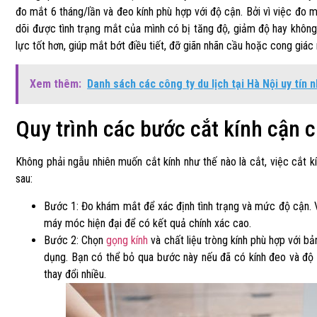
đo mắt 6 tháng/lần và đeo kính phù hợp với độ cận. Bởi vì việc đo 
dõi được tình trạng mắt của mình có bị tăng độ, giảm độ hay không.
lực tốt hơn, giúp mắt bớt điều tiết, đỡ giãn nhãn cầu hoặc cong giá
Xem thêm:
Danh sách các công ty du lịch tại Hà Nội uy tín 
Quy trình các bước cắt kính cận 
Không phải ngẫu nhiên muốn cắt kính như thế nào là cắt, việc cắt k
sau:
Bước 1: Đo khám mắt để xác định tình trạng và mức độ cận. 
máy móc hiện đại để có kết quả chính xác cao.
Bước 2: Chọn
gọng kính
và chất liệu tròng kính phù hợp với bả
dụng. Bạn có thể bỏ qua bước này nếu đã có kính đeo và độ 
thay đổi nhiều.