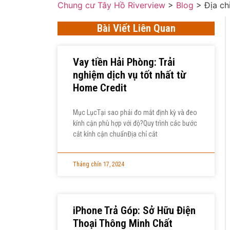
Chung cư Tây Hồ Riverview
>
Blog
>
Địa ch
Bài Viết Liên Quan
Vay tiền Hải Phòng: Trải
nghiệm dịch vụ tốt nhất từ
Home Credit
Mục LụcTại sao phải đo mắt định kỳ và đeo
kính cận phù hợp với độ?Quy trình các bước
cắt kính cận chuẩnĐịa chỉ cắt
Tháng chín 17, 2024
iPhone Trả Góp: Sở Hữu Điện
Thoại Thông Minh Chất