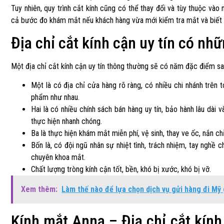
Tuy nhiên, quy trình cắt kính cũng có thể thay đổi và tùy thuộc vào
cả bước đo khám mắt nếu khách hàng vừa mới kiểm tra mắt và biết 
Địa chỉ cắt kính cận uy tín có n
Một địa chỉ cắt kính cận uy tín thông thường sẽ có năm đặc điểm sa
Một là có địa chỉ cửa hàng rõ ràng, có nhiều chi nhánh trên
phẩm như nhau.
Hai là có nhiều chính sách bán hàng uy tín, bảo hành lâu dài v
thực hiện nhanh chóng.
Ba là thực hiện khám mắt miễn phí, vệ sinh, thay ve ốc, nắn c
Bốn là, có đội ngũ nhân sự nhiệt tình, trách nhiệm, tay nghề
chuyên khoa mắt.
Chất lượng tròng kính cận tốt, bền, khó bị xước, khó bị vỡ.
Xem thêm:
Làm thế nào để lựa chọn dịch vụ gửi hàng đi Mỹ 
Kính mắt Anna – Địa chỉ cắt kính